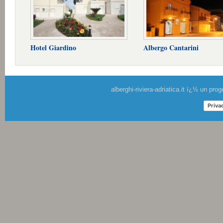
Hotel Giardino
Albergo Cantarini
alberghi-riviera-adriatica.it ï¿½ un pr
Priva